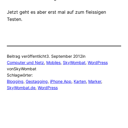
Jetzt geht es aber erst mal auf zum fleissigen
Testen.
Beitrag veröffentlicht
3. September 2012
in
Computer und Netz
, 
Mobiles
, 
SkyWombat
, 
WordPress
von
SkyWombat
Schlagwörter:
Blogging
, 
Geotagging
, 
iPhone App
, 
Karten
, 
Marker
, 
SkyWombat.de
, 
WordPress