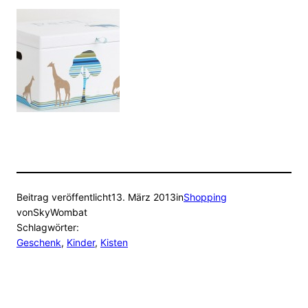
Beitrag veröffentlicht
13. März 2013
in
Shopping
von
SkyWombat
Schlagwörter:
Geschenk
, 
Kinder
, 
Kisten