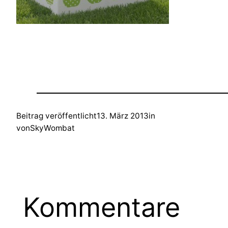
Beitrag veröffentlicht
13. März 2013
in
von
SkyWombat
Kommentare