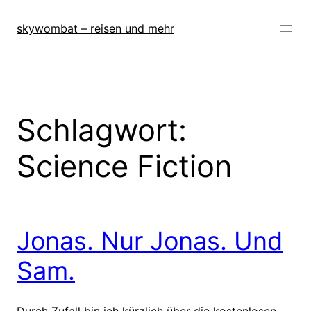
Zum
Inhalt
skywombat – reisen und mehr
springen
Schlagwort:
Science Fiction
Jonas. Nur Jonas. Und
Sam.
Durch Zufall bin ich kürzlich über die kostenlosen